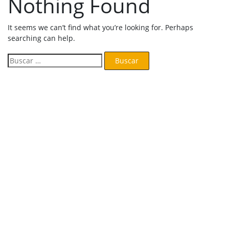
Nothing Found
It seems we can’t find what you’re looking for. Perhaps
searching can help.