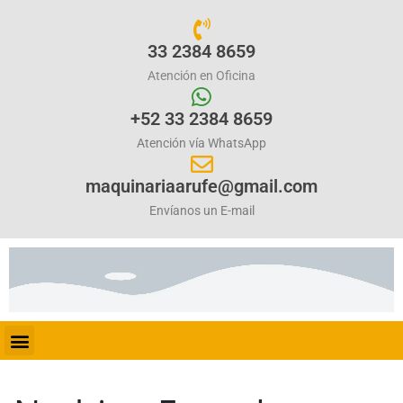
33 2384 8659
Atención en Oficina
+52 33 2384 8659
Atención vía WhatsApp
maquinariaarufe@gmail.com
Envíanos un E-mail