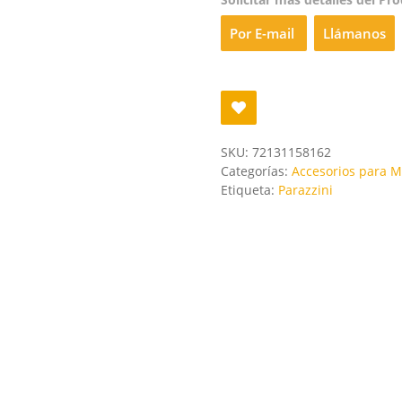
Por E-mail
Llámanos
SKU:
72131158162
Categorías:
Accesorios para M
Etiqueta:
Parazzini