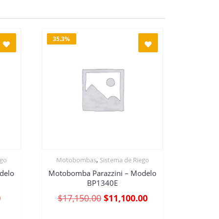
35.3%
,
ego
Motobombas
Sistema de Riego
delo
Motobomba Parazzini – Modelo
BP1340E
0
$
17,150.00
$
11,100.00