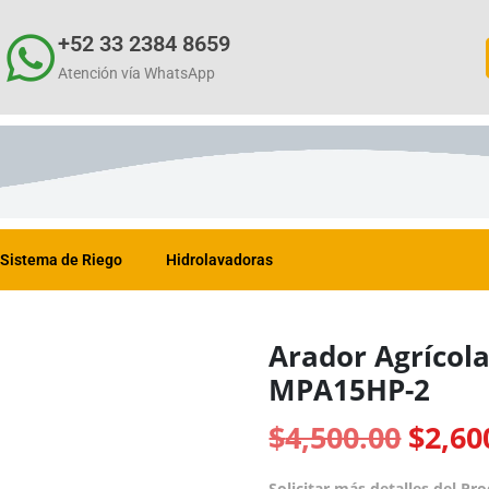
+52 33 2384 8659
Atención vía WhatsApp
Sistema de Riego
Hidrolavadoras
Arador Agrícola
MPA15HP-2
$
4,500.00
$
2,60
Solicitar más detalles del Pr