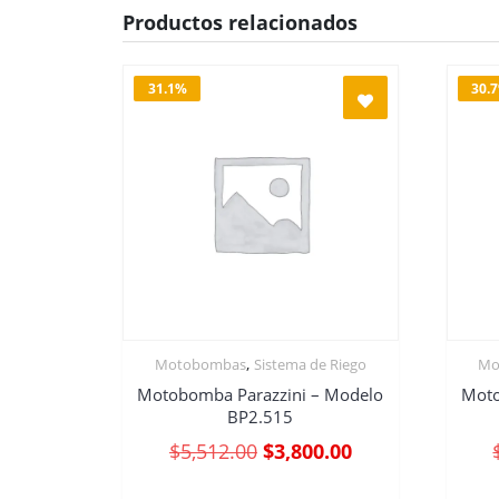
Productos relacionados
31.1%
30.
,
Motobombas
Sistema de Riego
Mo
Motobomba Parazzini – Modelo
Moto
BP2.515
$
5,512.00
$
3,800.00