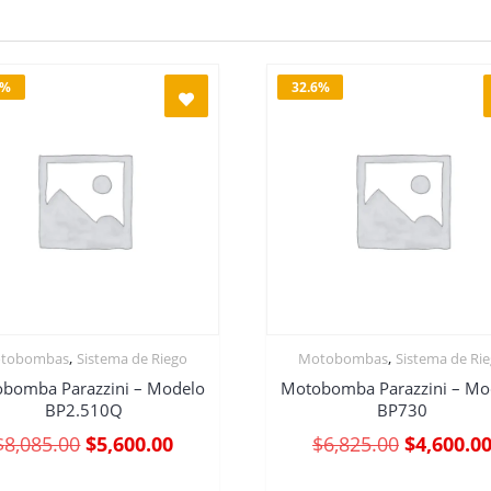
7%
32.6%
,
,
tobombas
Sistema de Riego
Motobombas
Sistema de Ri
bomba Parazzini – Modelo
Motobomba Parazzini – Mo
BP2.510Q
BP730
$
8,085.00
$
5,600.00
$
6,825.00
$
4,600.0