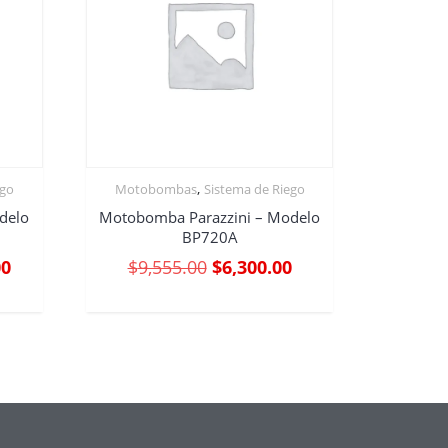
,
ego
Motobombas
Sistema de Riego
delo
Motobomba Parazzini – Modelo
BP720A
00
$
9,555.00
$
6,300.00