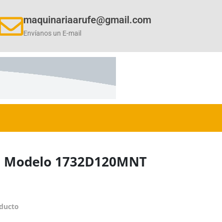
maquinariaarufe@gmail.com
Envíanos un E-mail
o – Modelo 1732D120MNT
oducto