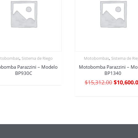
,
,
tobombas
Sistema de Riego
Motobombas
Sistema de Ri
bomba Parazzini – Modelo
Motobomba Parazzini – Mo
BP930C
BP1340
$
15,312.00
$
10,600.