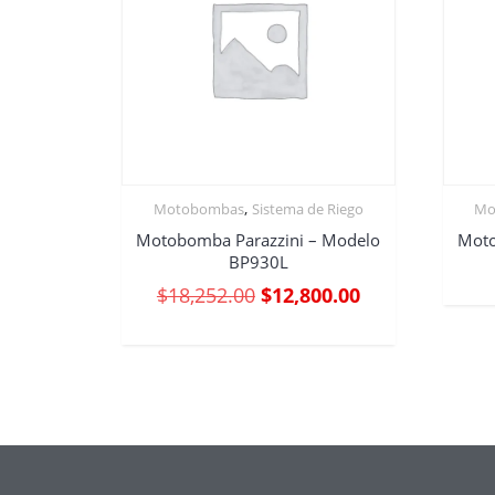
,
Motobombas
Sistema de Riego
Mo
Motobomba Parazzini – Modelo
Moto
BP930L
$
18,252.00
$
12,800.00