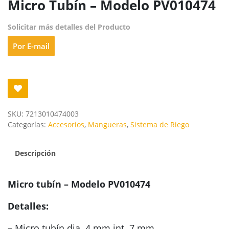
Micro Tubín – Modelo PV010474
Solicitar más detalles del Producto
Por E-mail
SKU:
7213010474003
Categorías:
Accesorios
,
Mangueras
,
Sistema de Riego
Descripción
Micro tubín – Modelo PV010474
Detalles:
– Micro tubín dia. 4 mm int. 7 mm