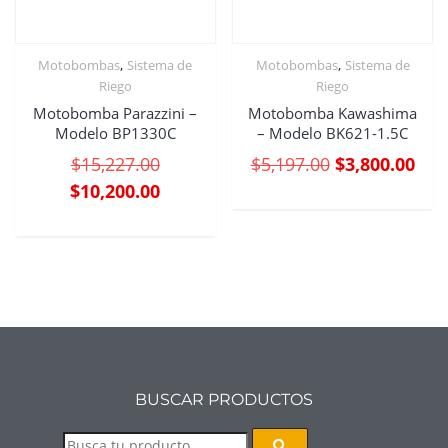
,
,
Motobombas
Sistema de
Motobombas
Sistema de
Riego
Riego
Motobomba Parazzini –
Motobomba Kawashima
Modelo BP1330C
– Modelo BK621-1.5C
$
15,227.00
$
5,197.00
$
3,800.00
$
10,200.00
BUSCAR PRODUCTOS