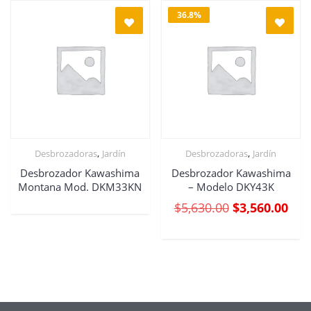
36.8%
,
,
Desbrozadoras
Jardín
Desbrozadoras
Jardín
Desbrozador Kawashima
Desbrozador Kawashima
Montana Mod. DKM33KN
– Modelo DKY43K
$
5,630.00
$
3,560.00