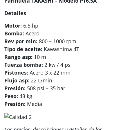
Parihuela TAKASHI – Modelo PT6.5A
Detalles
Motor:
6.5 hp
Bomba:
Acero
Rev por min:
800 – 1000 rpm
Tipo de aceite:
Kawashima 4T
Rango asp:
10 m
Fuerza bomba:
2 kw / 4 ps
Pistones:
Acero 3 x 22 mm
Flujo asp:
22 L/min
Presión:
508 psi – 35 bar
Peso:
43 kg
Presión:
Media
Los precios, descripciones y detalles de los