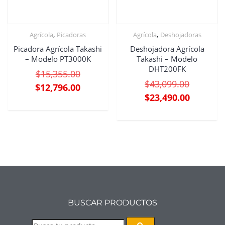
,
,
Agrícola
Picadoras
Agrícola
Deshojadoras
Picadora Agrícola Takashi
Deshojadora Agrícola
– Modelo PT3000K
Takashi – Modelo
DHT200FK
$
15,355.00
$
43,099.00
$
12,796.00
$
23,490.00
BUSCAR PRODUCTOS