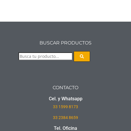
BUSCAR PRODUCTOS
CONTACTO
Cel. y Whatsapp
33
1599 8173
33 2384 8659
Tel. Oficina