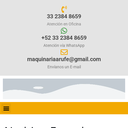
33 2384 8659
Atención en Oficina
+52 33 2384 8659
Atención vía WhatsApp
maquinariaarufe@gmail.com
Envíanos un E-mail