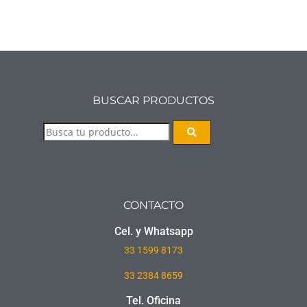
BUSCAR PRODUCTOS
CONTACTO
Cel. y Whatsapp
33
1599 8173
33 2384 8659
Tel. Oficina