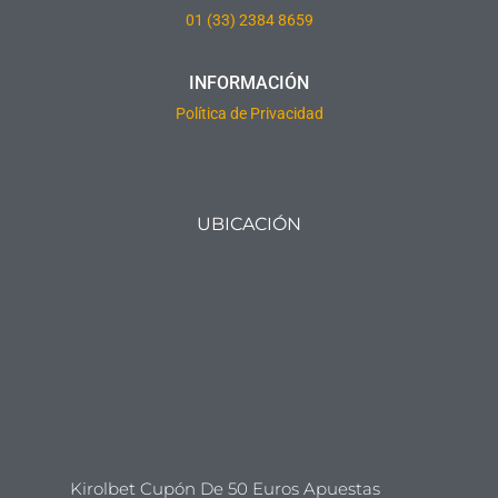
01 (33) 2384 8659
INFORMACIÓN
Política de Privacidad
UBICACIÓN
Kirolbet Cupón De 50 Euros Apuestas