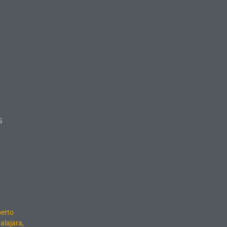
s
berto
alajara,