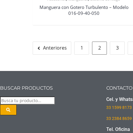
Manguera con Gotero Turbulento – Modelo
016-09-40-050
Anteriores
1
2
3
BUSCAR PRODUCTOS
CONTACTO
Cel. y What
33
1599 8173
33 2384 8659
Tel. Oficina