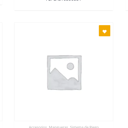
,
,
Accesorios
Mangueras
Sistema de Riego