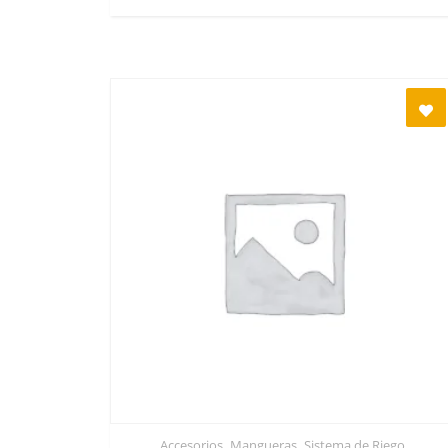
,
,
Accesorios
Mangueras
Sistema de Riego